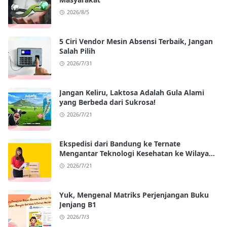
2026/8/5
5 Ciri Vendor Mesin Absensi Terbaik, Jangan
Salah Pilih
2026/7/31
Jangan Keliru, Laktosa Adalah Gula Alami
yang Berbeda dari Sukrosa!
2026/7/21
Ekspedisi dari Bandung ke Ternate
Mengantar Teknologi Kesehatan ke Wilayah
Kepulauan
2026/7/21
Yuk, Mengenal Matriks Perjenjangan Buku
Jenjang B1
2026/7/3