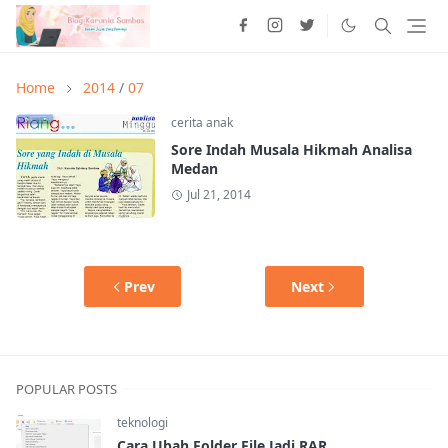
Home
2014
/
07
cerita anak
Sore Indah Musala Hikmah Analisa
Medan
Jul 21, 2014
Prev
Next
POPULAR POSTS
teknologi
Cara Ubah Folder File Jadi RAR