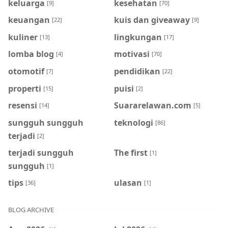
keluarga
kesehatan
[9]
[70]
keuangan
kuis dan giveaway
[22]
[9]
kuliner
lingkungan
[13]
[17]
lomba blog
motivasi
[4]
[70]
otomotif
pendidikan
[7]
[22]
properti
puisi
[15]
[2]
resensi
Suararelawan.com
[14]
[5]
sungguh sungguh
teknologi
[86]
terjadi
[2]
terjadi sungguh
The first
[1]
sungguh
[1]
tips
ulasan
[36]
[1]
BLOG ARCHIVE