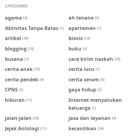
CATEGORIES
agama
ah tenane
[4]
[6]
Aktivitas Tanpa Batas
apartemen
[1]
[1]
artikel
bisnis
[39]
[23]
blogging
buku
[10]
[4]
busana
cara kirim naskah
[7]
[28]
cerita anak
cerita lucu
[37]
[1]
cerita pendek
cerita seram
[4]
[6]
CPNS
gaya hidup
[5]
[2]
hiburan
Internet menyatukan
[11]
keluarga
[1]
jalan-jalan
jasa dan layanan
[20]
[4]
Jejak Antologi
kecantikan
[11]
[24]