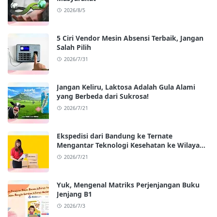
2026/8/5
5 Ciri Vendor Mesin Absensi Terbaik, Jangan
Salah Pilih
2026/7/31
Jangan Keliru, Laktosa Adalah Gula Alami
yang Berbeda dari Sukrosa!
2026/7/21
Ekspedisi dari Bandung ke Ternate
Mengantar Teknologi Kesehatan ke Wilayah
Kepulauan
2026/7/21
Yuk, Mengenal Matriks Perjenjangan Buku
Jenjang B1
2026/7/3