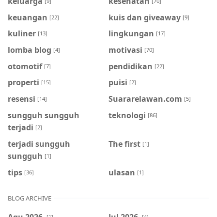
keluarga
kesehatan
[9]
[70]
keuangan
kuis dan giveaway
[22]
[9]
kuliner
lingkungan
[13]
[17]
lomba blog
motivasi
[4]
[70]
otomotif
pendidikan
[7]
[22]
properti
puisi
[15]
[2]
resensi
Suararelawan.com
[14]
[5]
sungguh sungguh
teknologi
[86]
terjadi
[2]
terjadi sungguh
The first
[1]
sungguh
[1]
tips
ulasan
[36]
[1]
BLOG ARCHIVE
Agu 2026
Jul 2026
[1]
[4]