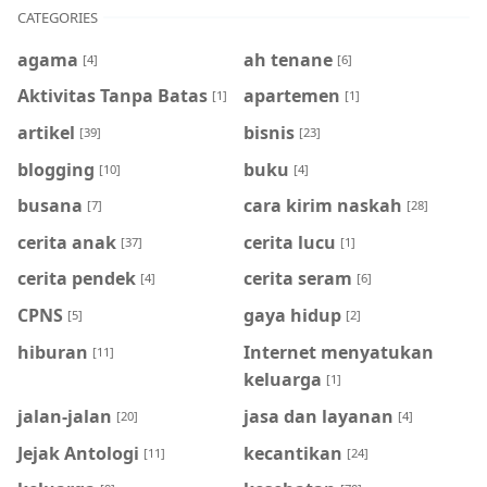
CATEGORIES
agama
ah tenane
[4]
[6]
Aktivitas Tanpa Batas
apartemen
[1]
[1]
artikel
bisnis
[39]
[23]
blogging
buku
[10]
[4]
busana
cara kirim naskah
[7]
[28]
cerita anak
cerita lucu
[37]
[1]
cerita pendek
cerita seram
[4]
[6]
CPNS
gaya hidup
[5]
[2]
hiburan
Internet menyatukan
[11]
keluarga
[1]
jalan-jalan
jasa dan layanan
[20]
[4]
Jejak Antologi
kecantikan
[11]
[24]