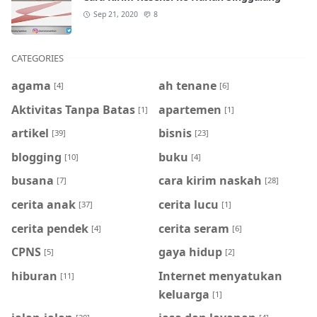
Sep 21, 2020
8
CATEGORIES
agama
ah tenane
[4]
[6]
Aktivitas Tanpa Batas
apartemen
[1]
[1]
artikel
bisnis
[39]
[23]
blogging
buku
[10]
[4]
busana
cara kirim naskah
[7]
[28]
cerita anak
cerita lucu
[37]
[1]
cerita pendek
cerita seram
[4]
[6]
CPNS
gaya hidup
[5]
[2]
hiburan
Internet menyatukan
[11]
keluarga
[1]