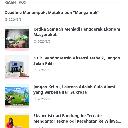
RECENT POST
Deadline Menumpuk, Mataku pun “Mengamuk”
2026/8/8
Ketika Sampah Menjadi Penggerak Ekonomi
Masyarakat
2026/8/5
5 Ciri Vendor Mesin Absensi Terbaik, Jangan
Salah Pilih
2026/7/31
Jangan Keliru, Laktosa Adalah Gula Alami
yang Berbeda dari Sukrosa!
2026/7/21
Ekspedisi dari Bandung ke Ternate
Mengantar Teknologi Kesehatan ke Wilayah
Kepulauan
2026/7/21