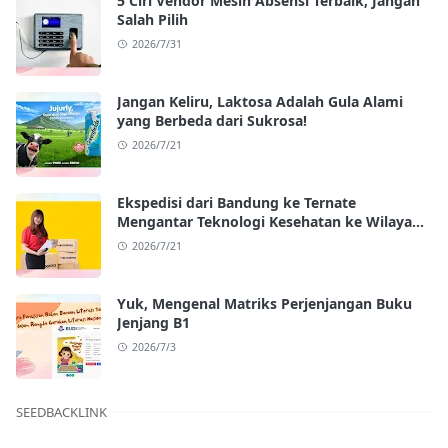
5 Ciri Vendor Mesin Absensi Terbaik, Jangan
Salah Pilih
2026/7/31
Jangan Keliru, Laktosa Adalah Gula Alami
yang Berbeda dari Sukrosa!
2026/7/21
Ekspedisi dari Bandung ke Ternate
Mengantar Teknologi Kesehatan ke Wilayah
Kepulauan
2026/7/21
Yuk, Mengenal Matriks Perjenjangan Buku
Jenjang B1
2026/7/3
SEEDBACKLINK