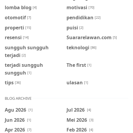
lomba blog
motivasi
[4]
[70]
otomotif
pendidikan
[7]
[22]
properti
puisi
[15]
[2]
resensi
Suararelawan.com
[14]
[5]
sungguh sungguh
teknologi
[86]
terjadi
[2]
terjadi sungguh
The first
[1]
sungguh
[1]
tips
ulasan
[36]
[1]
BLOG ARCHIVE
Agu 2026
Jul 2026
[1]
[4]
Jun 2026
Mei 2026
[1]
[3]
Apr 2026
Feb 2026
[7]
[4]