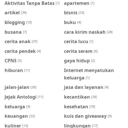
Aktivitas Tanpa Batas
apartemen
[1]
[1]
artikel
bisnis
[39]
[23]
blogging
buku
[10]
[4]
busana
cara kirim naskah
[7]
[28]
cerita anak
cerita lucu
[37]
[1]
cerita pendek
cerita seram
[4]
[6]
CPNS
gaya hidup
[5]
[2]
hiburan
Internet menyatukan
[11]
keluarga
[1]
jalan-jalan
jasa dan layanan
[20]
[4]
Jejak Antologi
kecantikan
[11]
[24]
keluarga
kesehatan
[9]
[70]
keuangan
kuis dan giveaway
[22]
[9]
kuliner
lingkungan
[13]
[17]