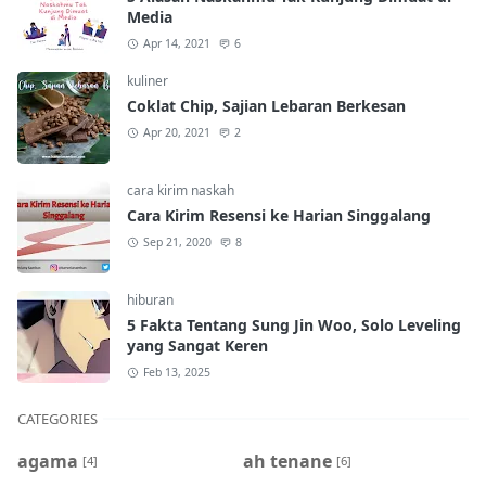
Media
Apr 14, 2021
6
kuliner
Coklat Chip, Sajian Lebaran Berkesan
Apr 20, 2021
2
cara kirim naskah
Cara Kirim Resensi ke Harian Singgalang
Sep 21, 2020
8
hiburan
5 Fakta Tentang Sung Jin Woo, Solo Leveling
yang Sangat Keren
Feb 13, 2025
CATEGORIES
agama
ah tenane
[4]
[6]